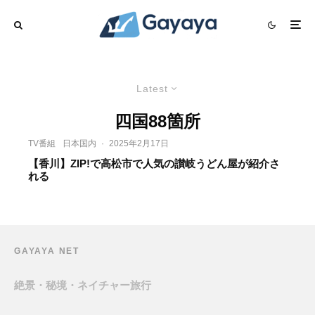
Latest
四国88箇所
TV番組
日本国内
·
2025年2月17日
【香川】ZIP!で高松市で人気の讃岐うどん屋が紹介さ
れる
GAYAYA NET
絶景・秘境・ネイチャー旅行